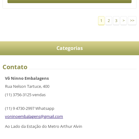
1
2
3
>
>>
Categorias
Contato
Vô Ninno Embalagens
Rua Nelson Tartuce, 400
(11) 3756-3125 vendas
(11) 9 4730-2997 Whatsapp
voninoem
balagens
@gmail.c
om
Ao Lado da Estação do Metro Arthur Alvin