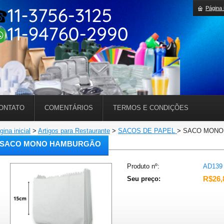
Página i
ONTATO
COMENTÁRIOS
TERMOS E CONDIÇÕES
gina inicial
>
Artigos para Restaurante
>
SACOS DE PAPEL
>
SACO MONO
SACO MONO HAMBURGÃO
Produto nº:
AD139
R$26,
Seu preço: