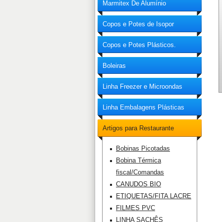
Marmitex De Alumínio
Copos e Potes de Isopor
Copos e Potes Plásticos.
Boleiras
Linha Freezer e Microondas
Linha Embalagens Plásticas
Artigos para Restaurante
Bobinas Picotadas
Bobina Térmica
fiscal/Comandas
CANUDOS BIO
ETIQUETAS/FITA LACRE
FILMES PVC
LINHA SACHÊS