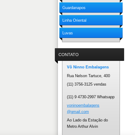
Guardanapos
Linha Oriental
Luvas
CONTATO
Vô Ninno Embalagens
Rua Nelson Tartuce, 400
(11) 3756-3125 vendas
(11) 9 4730-2997 Whatsapp
voninoem
balagens
@gmail.c
om
Ao Lado da Estação do
Metro Arthur Alvin