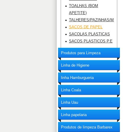
TOALHAS (BOM
APETITE)
TALHERES/PAZINHAS/MEXEDOR
SACOS DE PAPEL
SACOLAS PLASTICAS
SACOS PLASTICOS P.E
Produtos para Limpeza
Linha de Higiene
linha Hamburgueria
Linha Coala
Linha Uau
Linha papelaria
Produtos de limpeza Barbarex