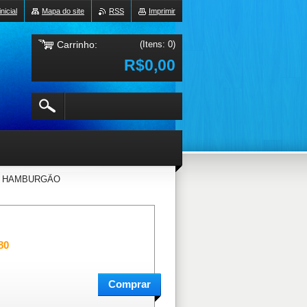
nicial
Mapa do site
RSS
Imprimir
Carrinho:
(Itens: 0)
R$0,00
 HAMBURGÃO
80