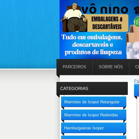
PARCEIROS
SOBRE NÓS
C
Pá
CATEGORIAS
Marmitex de Isopor Retangular
Marmitex de Isopor Redondas
Hamburgueiras Isopor