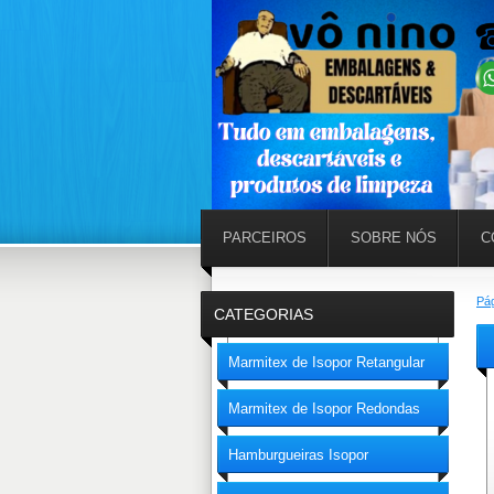
PARCEIROS
SOBRE NÓS
C
Pág
CATEGORIAS
Marmitex de Isopor Retangular
Marmitex de Isopor Redondas
Hamburgueiras Isopor