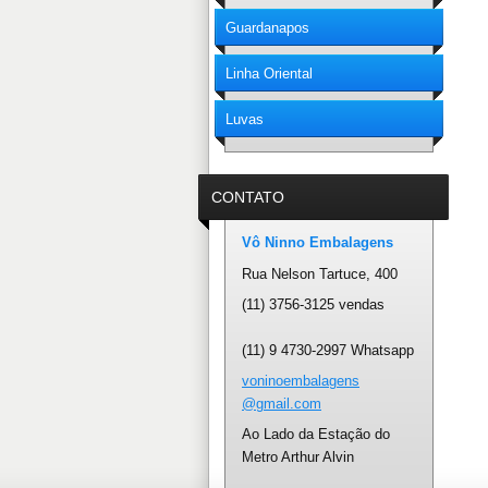
Guardanapos
Linha Oriental
Luvas
CONTATO
Vô Ninno Embalagens
Rua Nelson Tartuce, 400
(11) 3756-3125 vendas
(11) 9 4730-2997 Whatsapp
voninoem
balagens
@gmail.c
om
Ao Lado da Estação do
Metro Arthur Alvin