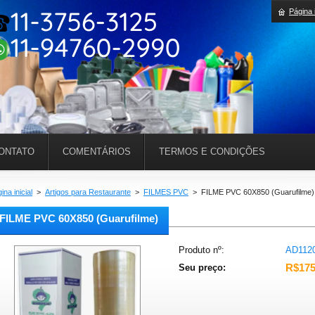
Página i
ONTATO
COMENTÁRIOS
TERMOS E CONDIÇÕES
ina inicial
>
Artigos para Restaurante
>
FILMES PVC
>
FILME PVC 60X850 (Guarufilme)
FILME PVC 60X850 (Guarufilme)
Produto nº:
AD112
R$175
Seu preço: