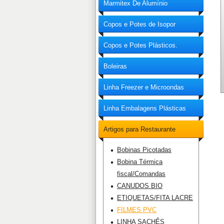
Marmitex De Alumínio
Copos e Potes de Isopor
Copos e Potes Plásticos.
Boleiras
Linha Freezer e Microondas
Linha Embalagens Plásticas
Artigos para Restaurante
Bobinas Picotadas
Bobina Térmica
fiscal/Comandas
CANUDOS BIO
ETIQUETAS/FITA LACRE
FILMES PVC
LINHA SACHÊS