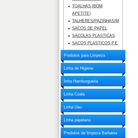
TOALHAS (BOM
APETITE)
TALHERES/PAZINHAS/MEXEDOR
SACOS DE PAPEL
SACOLAS PLASTICAS
SACOS PLASTICOS P.E
Produtos para Limpeza
Linha de Higiene
linha Hamburgueria
Linha Coala
Linha Uau
Linha papelaria
Produtos de limpeza Barbarex