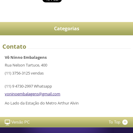
Categorias
Contato
Vô Ninno Embalagens
Rua Nelson Tartuce, 400
(11) 3756-3125 vendas
(11) 9 4730-2997 Whatsapp
voninoem
balagens
@gmail.c
om
Ao Lado da Estação do Metro Arthur Alvin
Versão PC
To Top