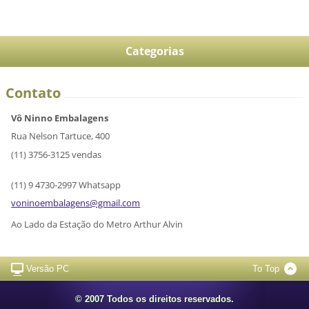
Categorias
Contato
Vô Ninno Embalagens
Rua Nelson Tartuce, 400
(11) 3756-3125 vendas
(11) 9 4730-2997 Whatsapp
voninoem
balagens
@gmail.c
om
Ao Lado da Estação do Metro Arthur Alvin
Versão PC
To Top
© 2007 Todos os direitos reservados.