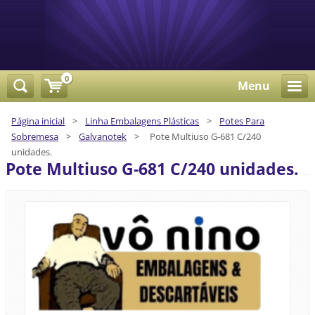
0
Menu
Página inicial
>
Linha Embalagens Plásticas
>
Potes Para
Sobremesa
>
Galvanotek
>
Pote Multiuso G-681 C/240
unidades.
Pote Multiuso G-681 C/240 unidades.