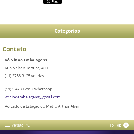
Categorias
Contato
Vô Ninno Embalagens
Rua Nelson Tartuce, 400
(11) 3756-3125 vendas
(11) 9 4730-2997 Whatsapp
voninoem
balagens
@gmail.c
om
Ao Lado da Estação do Metro Arthur Alvin
Versão PC
To Top