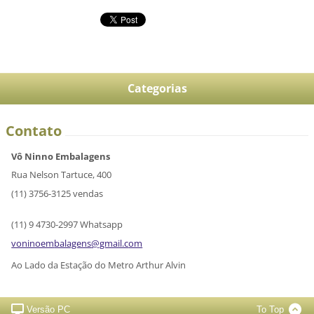
Categorias
Contato
Vô Ninno Embalagens
Rua Nelson Tartuce, 400
(11) 3756-3125 vendas
(11) 9 4730-2997 Whatsapp
voninoem
balagens
@gmail.c
om
Ao Lado da Estação do Metro Arthur Alvin
Versão PC
To Top