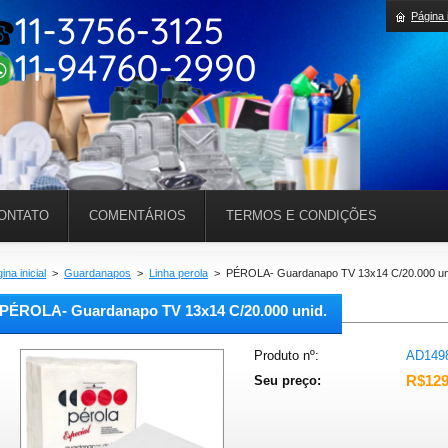
Página i
ONTATO
COMENTÁRIOS
TERMOS E CONDIÇÕES
ina inicial
>
Guardanapos
>
Linha perola
>
PÉROLA- Guardanapo TV 13x14 C/20.000 un
PÉROLA- Guardanapo TV 13x14 C/20.000 unid.
Produto nº:
AD149
R$129
Seu preço: