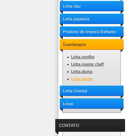
Linha Uau
Linha papelaria
Produtos de limpeza Barbarex
Guardanapos
Linha miniflor
Linha master cheff
Linha pluma
Linha perola
Linha Oriental
Luvas
CONTATO