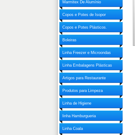
Marmitex De Alumínio
Copos e Potes de Isopor
Copos e Potes Plásticos.
Boleiras
Linha Freezer e Microondas
Linha Embalagens Plásticas
Artigos para Restaurante
Produtos para Limpeza
Linha de Higiene
linha Hamburgueria
Linha Coala