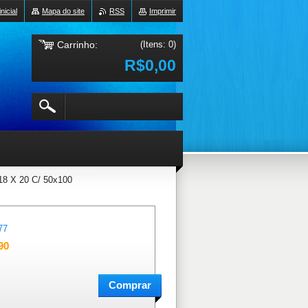
nicial
Mapa do site
RSS
Imprimir
Carrinho:
(Itens: 0)
R$0,00
8 X 20 C/ 50x100
77
90