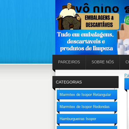
PARCEIROS
SOBRE NÓS
C
Pá
CATEGORIAS
Marmitex de Isopor Retangular
Marmitex de Isopor Redondas
Hamburgueiras Isopor