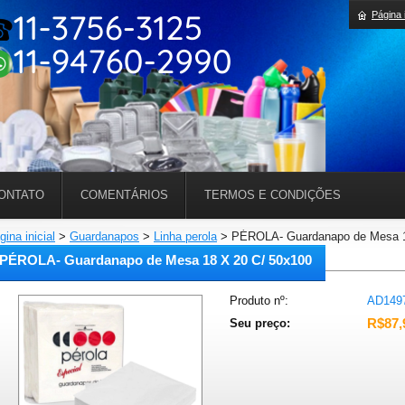
Página i
ONTATO
COMENTÁRIOS
TERMOS E CONDIÇÕES
gina inicial
>
Guardanapos
>
Linha perola
>
PÉROLA- Guardanapo de Mesa 1
PÉROLA- Guardanapo de Mesa 18 X 20 C/ 50x100
Produto nº:
AD149
R$87,
Seu preço: