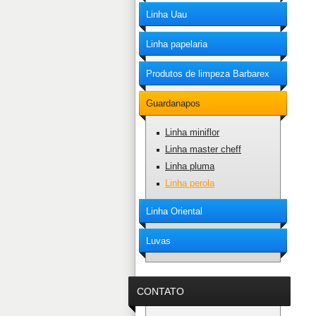
Linha Uau
Linha papelaria
Produtos de limpeza Barbarex
Guardanapos
Linha miniflor
Linha master cheff
Linha pluma
Linha perola
Linha Oriental
Luvas
CONTATO