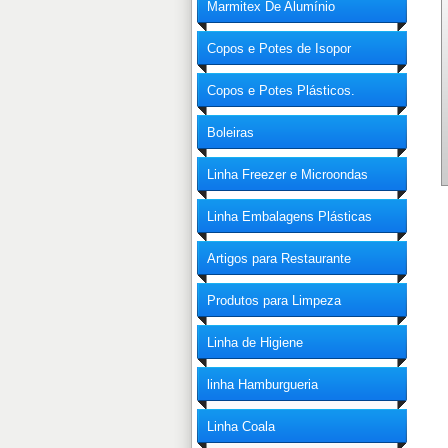
Marmitex De Alumínio
Copos e Potes de Isopor
Copos e Potes Plásticos.
Boleiras
Linha Freezer e Microondas
Linha Embalagens Plásticas
Artigos para Restaurante
Produtos para Limpeza
Linha de Higiene
linha Hamburgueria
Linha Coala