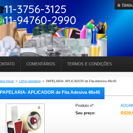
Página i
ONTATO
COMENTÁRIOS
TERMOS E CONDIÇÕES
ina inicial
>
Linha papelaria
>
PAPELARIA- APLICADOR de Fita Adesiva 48x45
PAPELARIA- APLICADOR de Fita Adesiva 48x45
Produto nº:
AD149
R$39,
Seu preço: