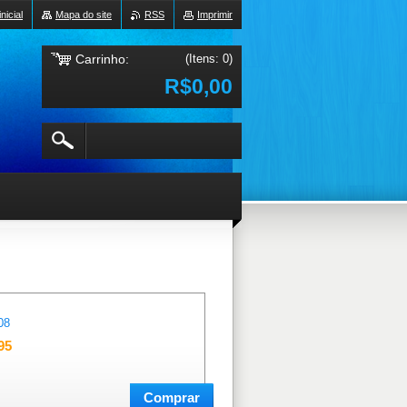
nicial
Mapa do site
RSS
Imprimir
Carrinho:
(Itens: 0)
R$0,00
08
95