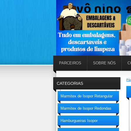
PARCEIROS
SOBRE NÓS
C
Pág
CATEGORIAS
Marmitex de Isopor Retangular
Marmitex de Isopor Redondas
Hamburgueiras Isopor