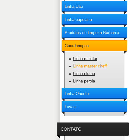
Linha Uau
Linha papelaria
Produtos de limpeza Barbarex
Guardanapos
Linha miniflor
Linha master cheff
Linha pluma
Linha perola
Linha Oriental
Luvas
CONTATO