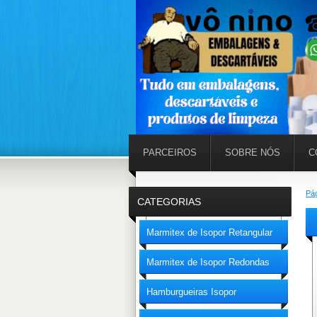
PARCEIROS
SOBRE NÓS
C
Pág
CATEGORIAS
Marmitex de Isopor Retangular
Marmitex de Isopor Redondas
Hamburgueiras Isopor