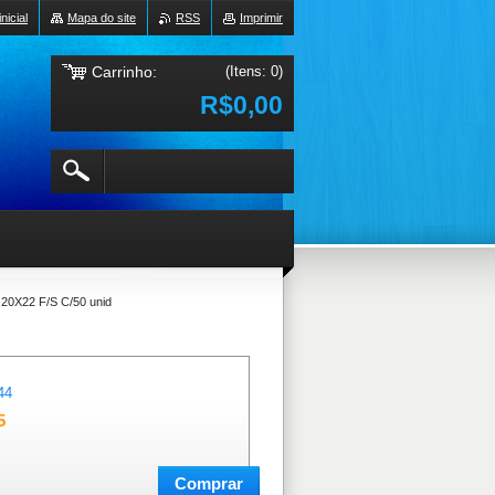
nicial
Mapa do site
RSS
Imprimir
Carrinho:
(Itens: 0)
R$0,00
0X22 F/S C/50 unid
44
5