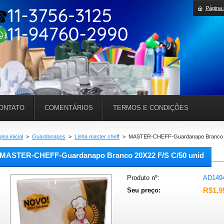
Página i
ONTATO
COMENTÁRIOS
TERMOS E CONDIÇÕES
ina inicial
>
Guardanapos
>
Linha master cheff
>
MASTER-CHEFF-Guardanapo Branco 2
MASTER-CHEFF-Guardanapo Branco 20X22 F/S C/50 unid
Produto nº:
AD149
R$1,9
Seu preço: