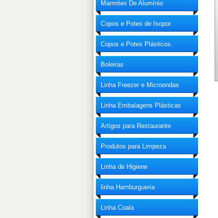
Marmitex De Alumínio
Copos e Potes de Isopor
Copos e Potes Plásticos.
Boleiras
Linha Freezer e Microondas
Linha Embalagens Plásticas
Artigos para Restaurante
Produtos para Limpeza
Linha de Higiene
linha Hamburgueria
Linha Coala