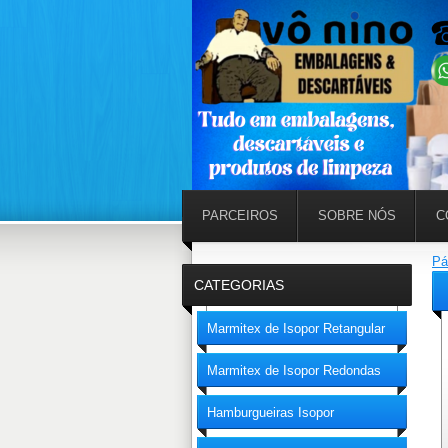
PARCEIROS
SOBRE NÓS
C
Pá
CATEGORIAS
Marmitex de Isopor Retangular
Marmitex de Isopor Redondas
Hamburgueiras Isopor