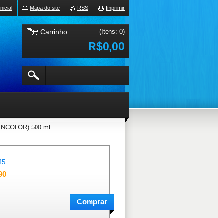
nicial
Mapa do site
RSS
Imprimir
Carrinho:
(Itens: 0)
R$0,00
NCOLOR) 500 ml.
45
90