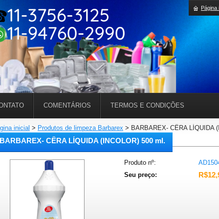
Página i
ONTATO
COMENTÁRIOS
TERMOS E CONDIÇÕES
gina inicial
>
Produtos de limpeza Barbarex
>
BARBAREX- CÊRA LÍQUIDA (I
BARBAREX- CÊRA LÍQUIDA (INCOLOR) 500 ml.
Produto nº:
AD150
R$12,
Seu preço: