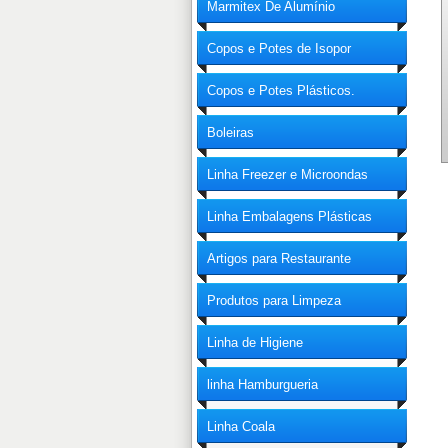
Marmitex De Alumínio
Copos e Potes de Isopor
Copos e Potes Plásticos.
Boleiras
Linha Freezer e Microondas
Linha Embalagens Plásticas
Artigos para Restaurante
Produtos para Limpeza
Linha de Higiene
linha Hamburgueria
Linha Coala