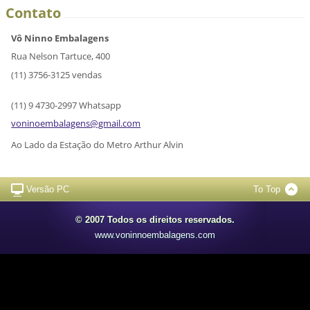
Contato
Vô Ninno Embalagens
Rua Nelson Tartuce, 400
(11) 3756-3125 vendas
(11) 9 4730-2997 Whatsapp
voninoem
balagens
@gmail.c
om
Ao Lado da Estação do Metro Arthur Alvin
Versão PC
To Top
© 2007 Todos os direitos reservados.
www.voninnoembalagens.com